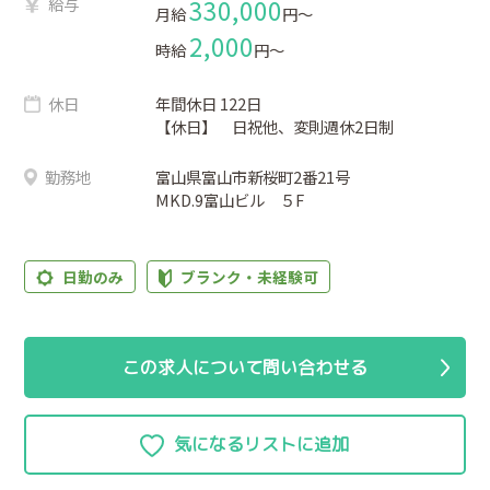
給与
330,000
月給
円〜
2,000
時給
円〜
休日
年間休日 122日
【休日】 日祝他、変則週休2日制
勤務地
富山県富山市新桜町2番21号
MKD.9富山ビル ５F
日勤のみ
ブランク・未経験可
この求人について問い合わせる