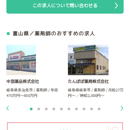
この求人について問い合わせる
富山県／薬剤師のおすすめの求人
中部薬品株式会社
たんぽぽ薬局株式会社
万
岐阜県多治見市 / 薬剤師 / 年収
岐阜県岐阜市 / 薬剤師 / 月給27万
470万円～650万円
円～ ／時給2,000円～