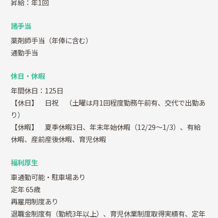
昇給：年1回
諸手当
薬剤師手当（年俸に含む）
通勤手当
休日・休暇
年間休日：125日
【休日】 日祝 （土曜は月1回程度勤務午前有、交代で出勤あ
り）
【休暇】 夏季休暇3日、年末年始休暇（12/29～1/3）、有給
休暇、産前産後休暇、育児休暇
福利厚生
車通勤可能・駐車場あり
定年 65歳
再雇用制度あり
退職金制度有（勤続3年以上）、育児休業制度取得実績有、定年