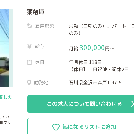
薬剤師
雇用形態
常勤（日勤のみ）、パート（
のみ）
給与
300,000
月給
円〜
休日
年間休日 118日
【休日】 日祝他・週休2日
勤務地
石川県金沢市森戸1-97-5
着した
この求人について問い合わせる
してい
卸フク
。