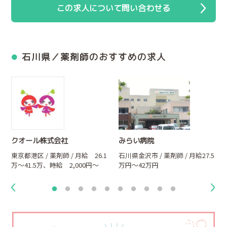
この求人について問い合わせる
石川県／薬剤師のおすすめの求人
クオール株式会社
みらい病院
／
東京都港区 / 薬剤師 / 月給 26.1
石川県金沢市 / 薬剤師 / 月給27.5
万～41.5万、時給 2,000円～
万円～42万円
2,500円