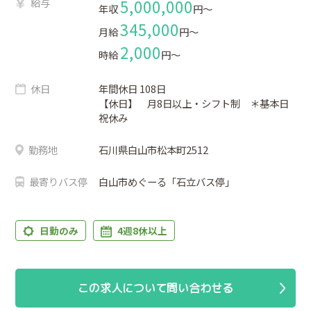
給与
5,000,000
年収
円〜
345,000
月給
円〜
2,000
時給
円〜
休日
年間休日 108日
【休日】 月8日以上・シフト制 ＊基本日
祝休み
勤務地
石川県白山市松本町2512
最寄りバス停
白山市めぐーる「石立バス停」
日勤のみ
4週8休以上
この求人について問い合わせる