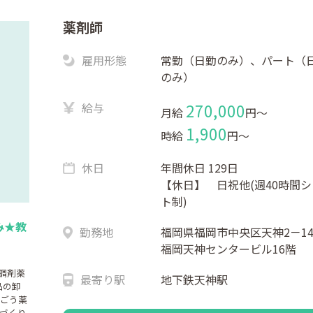
薬剤師
雇用形態
常勤（日勤のみ）、パート（
のみ）
給与
270,000
月給
円〜
1,900
時給
円〜
休日
年間休日 129日
【休日】 日祝他(週40時間シ
ト制)
み★教
勤務地
福岡県福岡市中央区天神2－14
福岡天神センタービル16階
調剤薬
最寄り駅
地下鉄天神駅
品の卸
うごう薬
づくり