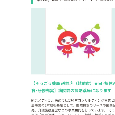
【そうごう薬局 越前店（越前市）★日･祝休
育･研修充実】病院前の調剤薬局になります
総合メディカル株式会社は経営コンサルティング事業と
局事業の2本柱を基軸として、医療機器のリースや医薬
売、介護施設運営などの事業展開を行っています。 そ
局は「医薬連携」をキーワードに、地域に根ざした薬局