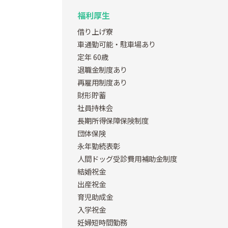
福利厚生
借り上げ寮
車通勤可能・駐車場あり
定年 60歳
退職金制度あり
再雇用制度あり
財形貯蓄
社員持株会
長期所得保障保険制度
団体保険
永年勤続表彰
人間ドッグ受診費用補助金制度
結婚祝金
出産祝金
育児助成金
入学祝金
妊婦短時間勤務