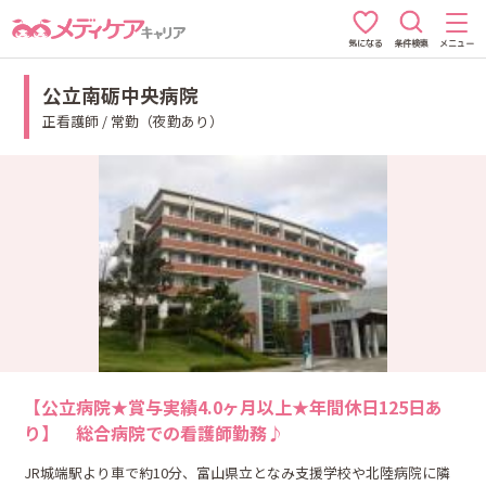
条件検索
メニュー
気になる
公立南砺中央病院
正看護師 / 常勤（夜勤あり）
【公立病院★賞与実績4.0ヶ月以上★年間休日125日あ
り】 総合病院での看護師勤務♪
JR城端駅より車で約10分、富山県立となみ支援学校や北陸病院に隣