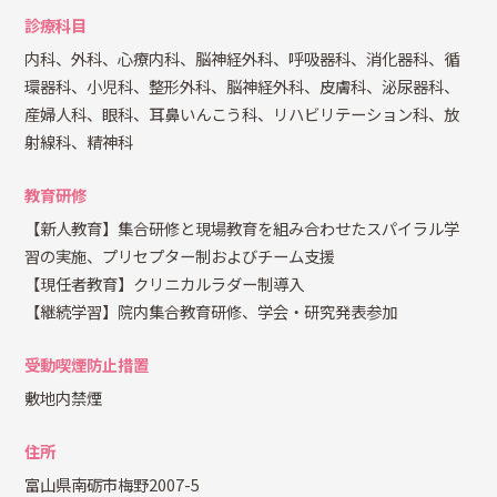
診療科目
内科、外科、心療内科、脳神経外科、呼吸器科、消化器科、循
環器科、小児科、整形外科、脳神経外科、皮膚科、泌尿器科、
産婦人科、眼科、耳鼻いんこう科、リハビリテーション科、放
射線科、精神科
教育研修
【新人教育】集合研修と現場教育を組み合わせたスパイラル学
習の実施、プリセプター制およびチーム支援
【現任者教育】クリニカルラダー制導入
【継続学習】院内集合教育研修、学会・研究発表参加
受動喫煙防止措置
敷地内禁煙
住所
富山県南砺市梅野2007-5