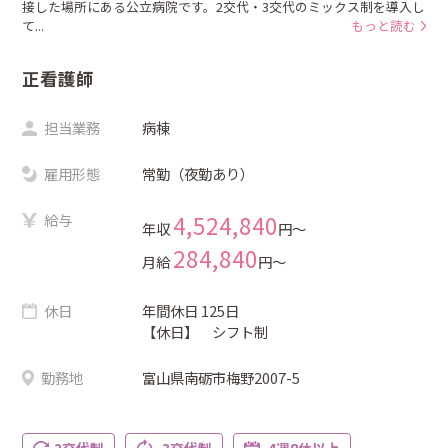
接した場所にある公立病院です。2交代・3交代のミックス制を導入し
て...
もっと読む
正看護師
担当業務
病棟
雇用形態
常勤（夜勤あり）
給与
4,524,840
年収
円〜
284,840
月給
円〜
休日
年間休日 125日
【休日】 シフト制
勤務地
富山県南砺市梅野2007-5