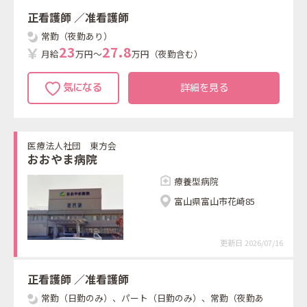
正看護師
／准看護師
常勤（夜勤あり）
2
3
2
7
.
8
月給
万円～
万円（夜勤含む）
詳細を見る
医療法人社団 東方会
おおやま病院
療養型病院
富山県富山市花崎85
更新日 2026/07/16
正看護師
／准看護師
常勤（日勤のみ）、パート（日勤のみ）、常勤（夜勤あ