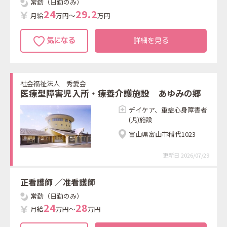
常勤（日勤のみ）
2
4
2
9
.
2
月給
万円～
万円
詳細を見る
社会福祉法人 秀愛会
医療型障害児入所・療養介護施設 あゆみの郷
デイケア、重症心身障害者
(児)施設
富山県富山市稲代1023
更新日 2026/07/29
正看護師
／准看護師
常勤（日勤のみ）
2
4
2
8
月給
万円～
万円