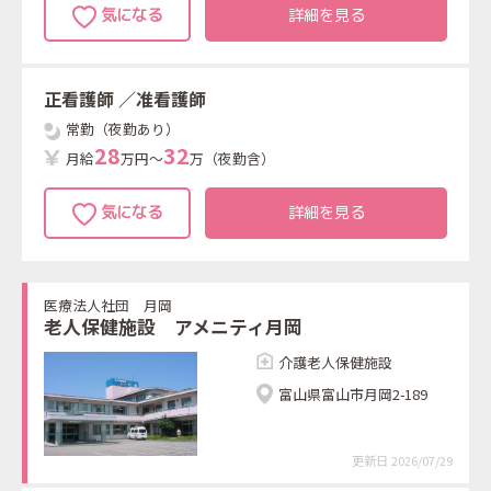
詳細を見る
正看護師
／准看護師
常勤（夜勤あり）
2
8
3
2
月給
万円～
万（夜勤含）
詳細を見る
医療法人社団 月岡
老人保健施設 アメニティ月岡
介護老人保健施設
富山県富山市月岡2-189
更新日 2026/07/29