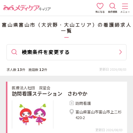
条件検索
メニュー
気になる
富山県富山市（大沢野・大山エリア）の看護師求人
一覧
検索条件を変更する
13
12
更新日 2026/08/03
求人数
件 施設数
件
医療法人社団 双星会
訪問看護ステーション さわやか
訪問看護
富山県富山市富山市上二杉
420-2
更新日 2026/08/03