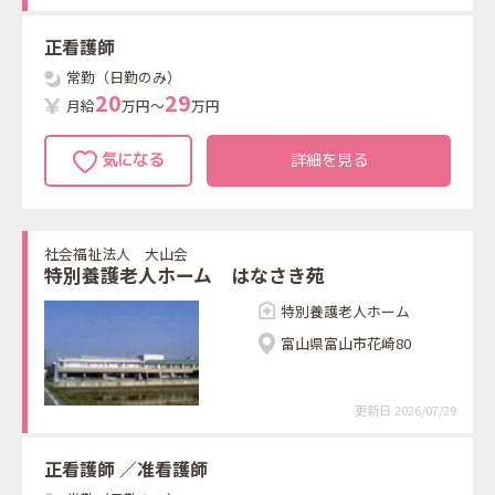
正看護師
常勤（日勤のみ）
2
0
2
9
月給
万円～
万円
詳細を見る
社会福祉法人 大山会
特別養護老人ホーム はなさき苑
特別養護老人ホーム
富山県富山市花崎80
更新日 2026/07/29
正看護師
／准看護師