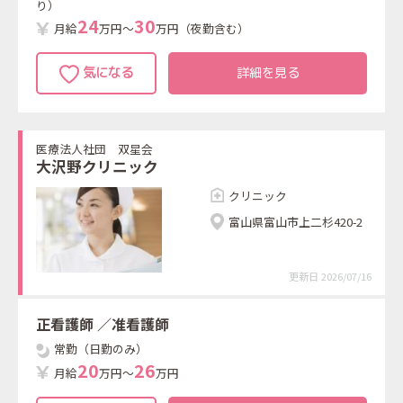
り）
2
4
3
0
月給
万円～
万円（夜勤含む）
詳細を見る
医療法人社団 双星会
大沢野クリニック
クリニック
富山県富山市上二杉420-2
更新日 2026/07/16
正看護師
／准看護師
常勤（日勤のみ）
2
0
2
6
月給
万円～
万円