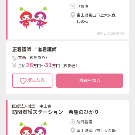
サ高住
富山県富山市上大久保
1585-1
更新日 2026/07/02
正看護師
／准看護師
常勤（夜勤あり）
2
6
3
1
月給
万円～
万円（夜勤含）
詳細を見る
医療法人社団 中山会
訪問看護ステーション 希望のひかり
訪問看護
富山県富山市上大久保