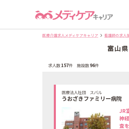
医療介護求人メディケアキャリア
看護師の求人
富山県
157
96
求人数
件 施設数
件
医療法人社団 スバル
うおざきファミリー病院
JR
神
査