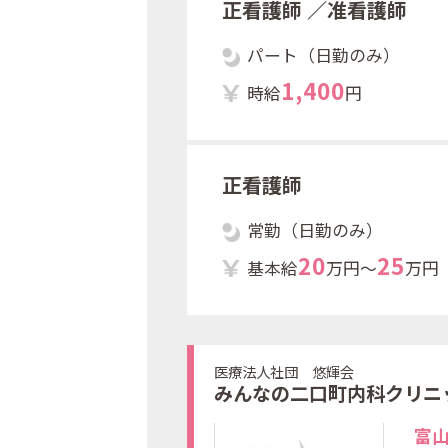
正看護師
／准看護師
パート（日勤のみ）
1
,
4
0
0
時給
円
正看護師
常勤（日勤のみ）
2
0
2
5
基本給
万円～
万円
医療法人社団 悠輝会
みんなの二口町内科クリニ
富