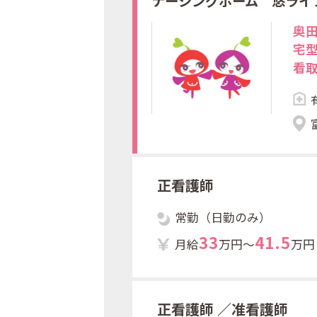
ナーシングホーム 悠ライ
奥田
宅
看
す
る
て
正看護師
常勤（日勤のみ）
3
3
4
1
.
5
月給
万円～
万円
正看護師
／准看護師