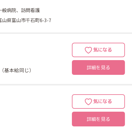
ーに素早い対応を行っておられます。専門を高めたい方
一般病院、訪問看護
勧めの職場です。2024年4月より「杉野脳神経外科」
め「うおざきファミリー病院」として、新たにスタート
富山県富山市千石町6-3-7
れました。
詳細を見る
（基本給同じ）
詳細を見る