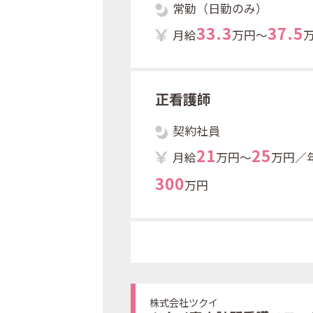
常勤（日勤のみ）
3
3
.
3
3
7
.
5
月給
万円～
正看護師
契約社員
2
1
2
5
月給
万円～
万円／
3
0
0
万円
株式会社ツクイ