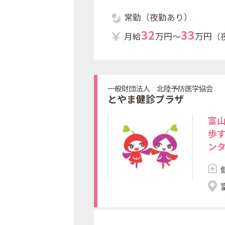
常勤（夜勤あり）
3
2
3
3
月給
万円～
万円（
一般財団法人 北陸予防医学協会
とやま健診プラザ
富
歩
ン
応
健