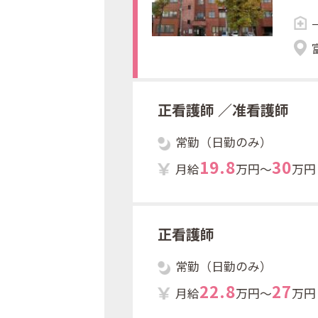
ト
にお
改
さ
正看護師
／准看護師
常勤（日勤のみ）
1
9
.
8
3
0
月給
万円～
万円
正看護師
常勤（日勤のみ）
2
2
.
8
2
7
月給
万円～
万円