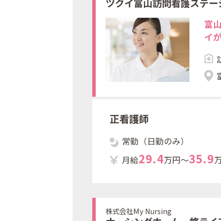
ツクイ富山訪問看護ステー
富
イ
正看護師
常勤（日勤のみ）
2
9
.
4
3
5
.
9
月給
万円～
株式会社My Nursing