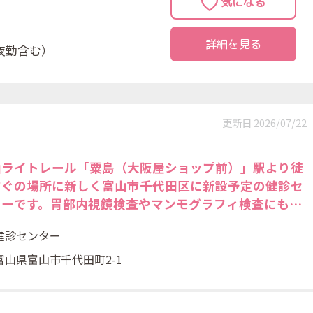
詳細を見る
夜勤含む）
更新日 2026/07/22
山ライトレール「粟島（大阪屋ショップ前）」駅より徒
すぐの場所に新しく富山市千代田区に新設予定の健診セ
ターです。胃部内視鏡検査やマンモグラフィ検査にも対
。人間ドック、一般健診、協会けんぽによる生活習慣病
健診センター
診、住民検診を行っておられます。
富山県富山市千代田町2-1