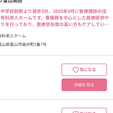
フ富山奥田
中学校前駅より徒歩5分、2025年4月に新規開設の住
型有料老人ホームです。看護師を中心とした医療提供や
取りを行っており、医療依存度の高い方もケアしていま
。医療と介護が連携し、ご入居様がご本人らしく過ごせ
有料老人ホーム
ターミナルケアの新しい形の「ナーシングケア」になっ
います。
富山県富山市奥井町1番7号
詳細を見る