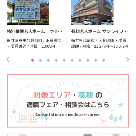
津
特別養護老人ホーム やすらぎ荘
有料老人ホーム サンライフ小野谷
給
福井県丹生郡越前町 / 正看護師
福井県越前市 / 正看護師
・准看
・准看護師
/ 時給 2,000円
護師
/ 月給 21.2万円～30.0万円