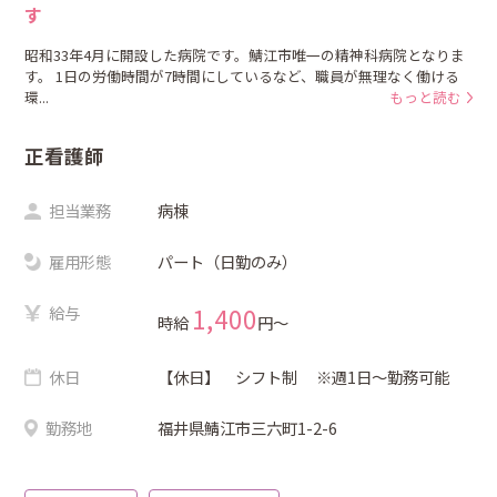
す
昭和33年4月に開設した病院です。鯖江市唯一の精神科病院となりま
す。 1日の労働時間が7時間にしているなど、職員が無理なく働ける
環...
もっと読む
正看護師
担当業務
病棟
雇用形態
パート（日勤のみ）
給与
1,400
時給
円〜
休日
【休日】 シフト制 ※週1日～勤務可能
勤務地
福井県鯖江市三六町1-2-6