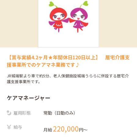
【賞与実績4.2ヶ月★年間休日120日以上】 居宅介護支
援事業所でのケアマネ業務です♪
JR城端駅より車で約5分、老人保健施設城端うららに併設する居宅介
護支援事業所です。
ケアマネージャー
雇用形態
常勤（日勤のみ）
給与
220,000
月給
円〜