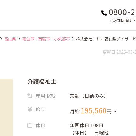
0800-2
(受付時間:月~金
富山県
砺波市・南砺市・小矢部市
株式会社アトマ 富山型デイサー
更新日 2026-05-
介護福祉士
雇用形態
常勤（日勤のみ）
給与
195,560
月給
円〜
休日
年間休日 108日
【休日】 日曜他