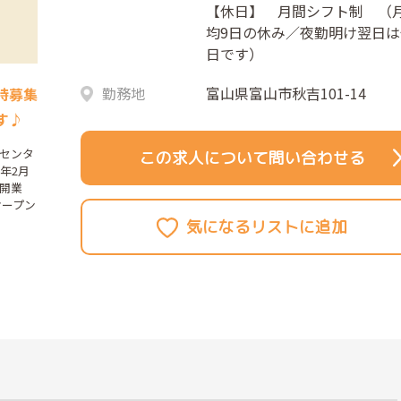
【休日】 月間シフト制 （
均9日の休み／夜勤明け翌日は
日です）
勤務地
富山県富山市秋吉101-14
時募集
す♪
センタ
この求人について問い合わせる
年2月
開業
オープン
。