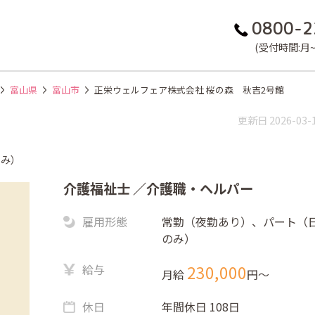
0800-2
(受付時間:月~金
富山県
富山市
正栄ウェルフェア株式会社 桜の森 秋吉2号館
更新日 2026-03-
のみ）
介護福祉士
／介護職・ヘルパー
雇用形態
常勤（夜勤あり）、パート（
のみ）
給与
230,000
月給
円〜
休日
年間休日 108日