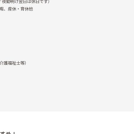
／夜勤明け翌日は休日です）
暇、産休・育休他
介護福祉士等）