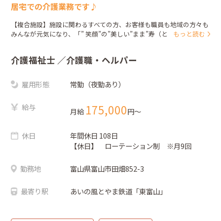
居宅での介護業務です♪
【複合施設】施設に関わるすべての方、お客様も職員も地域の方々も
みんなが元気になり、「” 笑顔”の”美しい”まま”寿（とし）”を重ね...
もっと読む
介護福祉士
／介護職・ヘルパー
雇用形態
常勤（夜勤あり）
給与
175,000
月給
円〜
休日
年間休日 108日
【休日】 ローテーション制 ※月9回
勤務地
富山県富山市田畑852-3
最寄り駅
あいの風とやま鉄道「東富山」