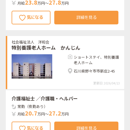
2
3
.
8
2
7
.
8
月給
万円～
万円
詳細を見る
社会福祉法人 洋和会
特別養護老人ホーム かんじん
ショートステイ、特別養護
老人ホーム
石川県野々市市新庄2-45
更新日 2026/04/13
介護福祉士
／介護職・ヘルパー
常勤（夜勤あり）
2
0
.
7
2
7
.
2
月給
万円～
万円
詳細を見る