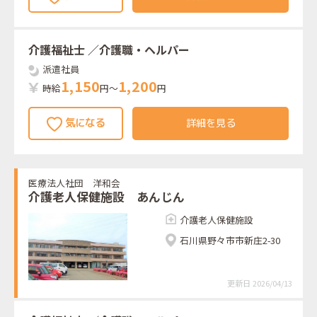
介護福祉士
／介護職・ヘルパー
派遣社員
1
,
1
5
0
1
,
2
0
0
時給
円～
円
詳細を見る
医療法人社団 洋和会
介護老人保健施設 あんじん
介護老人保健施設
石川県野々市市新庄2-30
更新日 2026/04/13