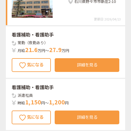
石川県野々市市新庄2-10
更新日 2026/04/13
看護補助・看護助手
常勤（夜勤あり）
2
1
.
6
2
7
.
9
月給
万円～
万円
詳細を見る
看護補助・看護助手
派遣社員
1
,
1
5
0
1
,
2
0
0
時給
円～
円
詳細を見る