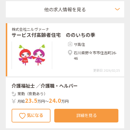
他の求人情報を見る
株式会社ニルヴァーナ
サービス付高齢者住宅 ののいちの季
サ高住
石川県野々市市住吉町26-
46
更新日 2026/02/25
介護福祉士
／介護職・ヘルパー
常勤（夜勤あり）
2
3
.
5
2
4
.
0
月給
万円～
万円
詳細を見る