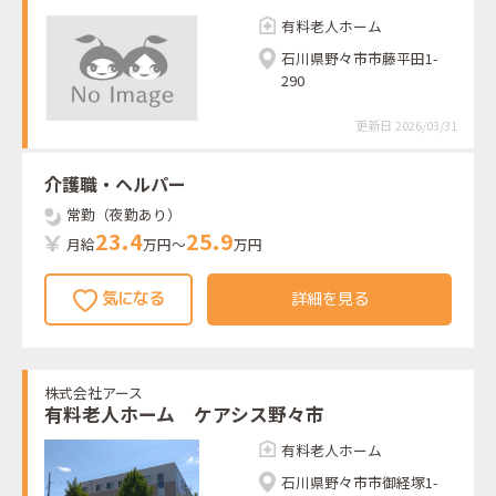
有料老人ホーム
石川県野々市市藤平田1-
290
更新日 2026/03/31
介護職・ヘルパー
常勤（夜勤あり）
2
3
.
4
2
5
.
9
月給
万円～
万円
詳細を見る
株式会社アース
有料老人ホーム ケアシス野々市
有料老人ホーム
石川県野々市市御経塚1-