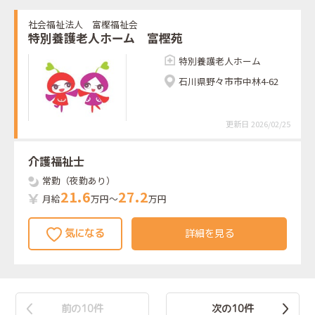
社会福祉法人 富樫福祉会
特別養護老人ホーム 富樫苑
特別養護老人ホーム
石川県野々市市中林4-62
更新日 2026/02/25
介護福祉士
常勤（夜勤あり）
2
1
.
6
2
7
.
2
月給
万円～
万円
詳細を見る
前の10件
次の10件