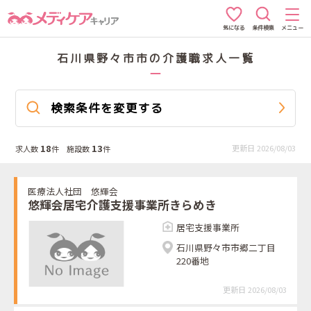
条件検索
メニュー
気になる
石川県野々市市の介護職求人一覧
検索条件を変更する
18
13
更新日 2026/08/03
求人数
件 施設数
件
医療法人社団 悠輝会
悠輝会居宅介護支援事業所きらめき
居宅支援事業所
石川県野々市市郷二丁目
220番地
更新日 2026/08/03