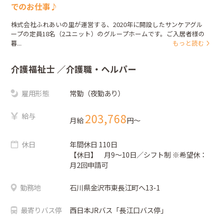
でのお仕事♪
株式会社ふれあいの里が運営する、2020年に開設したサンケアグル
ープの定員18名（2ユニット）のグループホームです。ご入居者様の
暮...
もっと読む
介護福祉士
／介護職・ヘルパー
雇用形態
常勤（夜勤あり）
給与
203,768
月給
円〜
休日
年間休日 110日
【休日】 月9～10日／シフト制 ※希望休：
月2回申請可
勤務地
石川県金沢市東長江町へ13-1
最寄りバス停
西日本JRバス「長江口バス停」