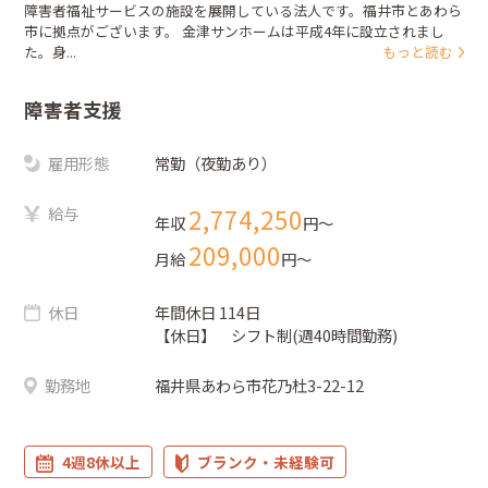
障害者福祉サービスの施設を展開している法人です。福井市とあわら
市に拠点がございます。 金津サンホームは平成4年に設立されまし
た。身...
もっと読む
障害者支援
雇用形態
常勤（夜勤あり）
給与
2,774,250
年収
円〜
209,000
月給
円〜
休日
年間休日 114日
【休日】 シフト制(週40時間勤務)
勤務地
福井県あわら市花乃杜3-22-12
4週8休以上
ブランク・未経験可