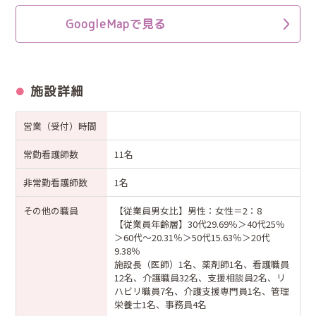
GoogleMapで見る
施設詳細
営業（受付）時間
常勤看護師数
11名
非常勤看護師数
1名
その他の職員
【従業員男女比】男性：女性＝2：8
【従業員年齢層】30代29.69％＞40代25％
＞60代～20.31％＞50代15.63％＞20代
9.38％
施設長（医師）1名、薬剤師1名、看護職員
12名、介護職員32名、支援相談員2名、リ
ハビリ職員7名、介護支援専門員1名、管理
栄養士1名、事務員4名