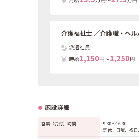
介護福祉士
／介護職・ヘル
派遣社員
1
,
1
5
0
1
,
2
5
0
時給
円～
円
施設詳細
営業（受付）時間
9:30～16:30
定休：日曜、祝日