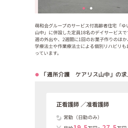
萌和会グループのサービス付高齢者住宅「ゆ
山中」に併設した定員18名のデイサービスで
週の外出や、2週間に1回のお菓子作りのほか
学療法士や作業療法士による個別リハビリも
っています。
「通所介護 ケアリス山中」の
求
正看護師
／准看護師
常勤（日勤のみ）
1
9
.
5
2
7
.
5
月給
万円～
万円