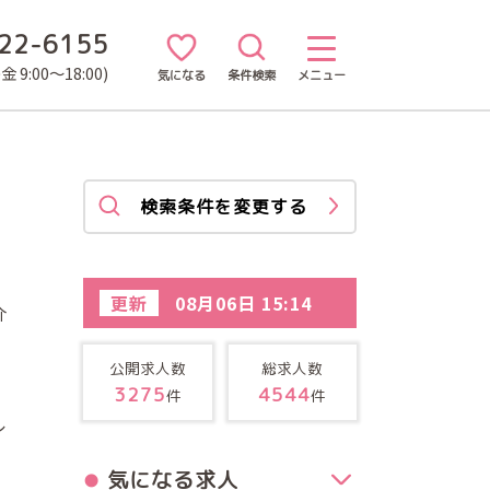
22-6155
 9:00～18:00)
気になる
条件検索
メニュー
検索条件を変更する
更新
08月06日 15:14
介
公開求人数
総求人数
3275
4544
件
件
ル
気になる求人