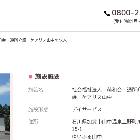
0800-2
(受付時間:月~金
和会 通所介護 ケアリス山中の求人
施設概要
施設名
社会福祉法人 萌和会 通所
護 ケアリス山中
施設形態
デイサービス
住所
石川県加賀市山中温泉上野町
15-1
ゆいふる山中