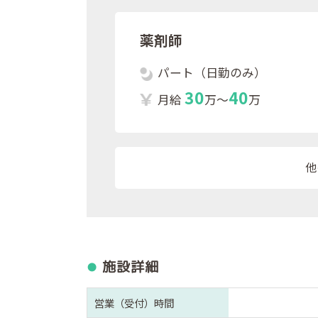
薬剤師
パート（日勤のみ）
3
0
4
0
月給
万～
万
他
施設詳細
営業（受付）時間