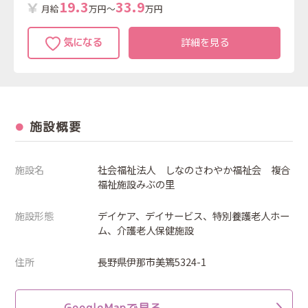
1
9
.
3
3
3
.
9
月給
万円～
万円
詳細を見る
施設概要
施設名
社会福祉法人 しなのさわやか福祉会 複合
福祉施設みぶの里
施設形態
デイケア、デイサービス、特別養護老人ホー
ム、介護老人保健施設
住所
長野県伊那市美篶5324-1
GoogleMapで見る