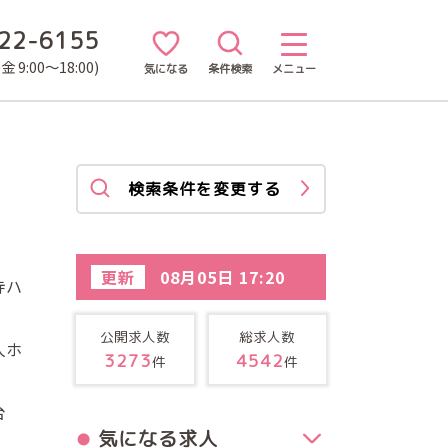
22-6155
 9:00～18:00)
気になる
条件検索
メニュー
検索条件を変更する
更新
08月05日 17:20
寺ハ
公開求人数
総求人数
人ホ
3273
4542
件
件
台
気になる求人