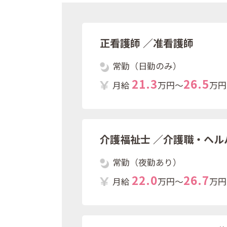
正看護師
／准看護師
常勤（日勤のみ）
2
1
.
3
2
6
.
5
月給
万円～
万円
介護福祉士
／介護職・ヘル
常勤（夜勤あり）
2
2
.
0
2
6
.
7
月給
万円～
万円