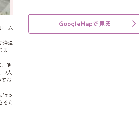
GoogleMapで見る
ホーム
や浄法
りま
床、他
、2人
いてお
も行っ
きるた
。