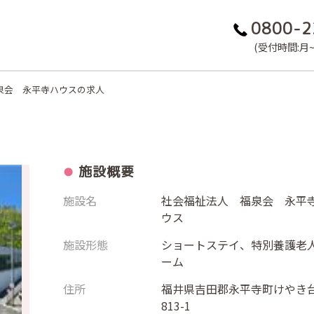
0800-2
(受付時間:月~金
泉会 永平寺ハウスの求人
施設概要
施設名
社会福祉法人 福泉会 永平
ウス
施設形態
ショートステイ、特別養護老
ーム
住所
福井県吉田郡永平寺町けやき
813-1