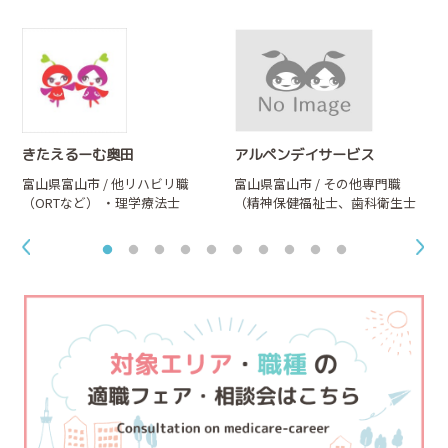
きたえるーむ奥田
アルペンデイサービス
富山県富山市 / 他リハビリ職
富山県富山市 / その他専門職
（ORTなど）
・理学療法士
（精神保健福祉士、歯科衛生士
（PT）
/ 月給20万円～26万円
など） / 時給1,320円