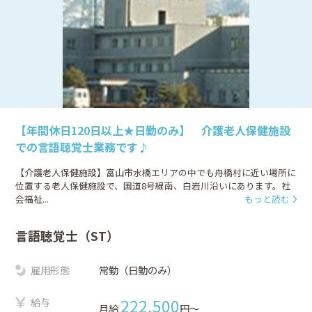
【年間休日120日以上★日勤のみ】 介護老人保健施設
での言語聴覚士業務です♪
【介護老人保健施設】富山市水橋エリアの中でも舟橋村に近い場所に
位置する老人保健施設で、国道8号線南、白岩川沿いにあります。社
会福祉...
もっと読む
言語聴覚士（ST）
雇用形態
常勤（日勤のみ）
給与
222,500
月給
円〜