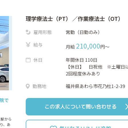
理学療法士（PT）
／作業療法士（OT）
雇用形態
常勤（日勤のみ）
給与
210,000
月給
円〜
休日
年間休日 110日
【休日】 日祝他 ※土曜日
2回程度休みあり
勤務地
福井県あわら市花乃杜1-2-39
病院で
この求人について問い合わせる
泉駅から
り、あ