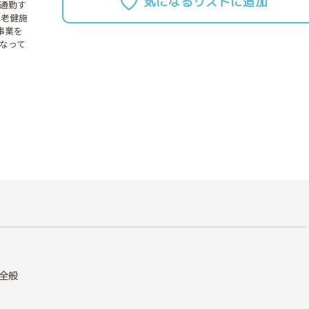
通勤す
に老健施
事業を
なって
全般