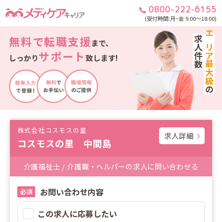
0800-222-6155
(受付時間:月~金 9:00～18:00)
無料で転職支援
求人件数
エリア最大級
まで、
サポート
しっかり
致します!
の
株式会社コスモスの里
求人詳細
コスモスの里 中間島
介護福祉士 / 介護職・ヘルパーの求人に問い合わせる
お問い合わせ内容
必須
この求人に応募したい