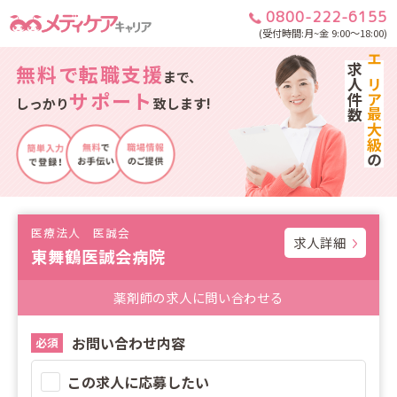
0800-222-6155
(受付時間:月~金 9:00～18:00)
無料で転職支援
求人件数
エリア最大級
まで、
サポート
しっかり
致します!
の
医療法人 医誠会
求人詳細
東舞鶴医誠会病院
薬剤師の求人に問い合わせる
お問い合わせ内容
必須
この求人に応募したい