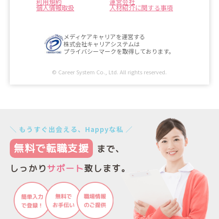
利用規約
運営会社
個人情報取扱
人材紹介に関する事項
メディケアキャリアを運営する
株式会社キャリアシステムは
プライバシーマークを取得しております。
© Career System Co., Ltd. All rights reserved.
＼ もうすぐ出会える、Happyな私 ／
無料で転職支援
まで、
しっかり
サポート
致します。