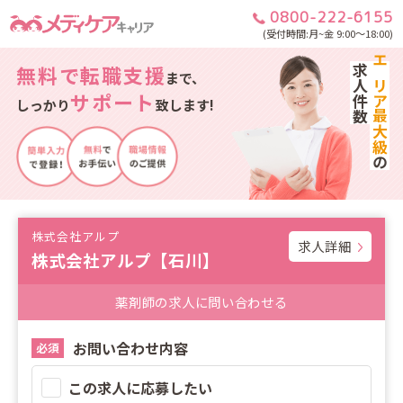
0800-222-6155
(受付時間:月~金 9:00～18:00)
無料で転職支援
求人件数
エリア最大級
まで、
サポート
しっかり
致します!
の
株式会社アルプ
求人詳細
株式会社アルプ【石川】
薬剤師の求人に問い合わせる
お問い合わせ内容
必須
この求人に応募したい