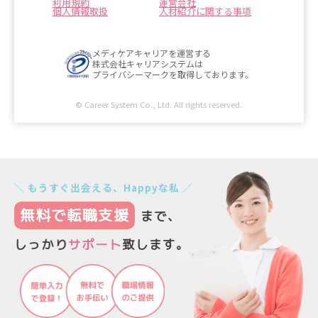
利用規約
運営会社
個人情報取扱
人材紹介に関する事項
メディケアキャリアを運営する
株式会社キャリアシステムは
プライバシーマークを取得しております。
© Career System Co., Ltd. All rights reserved.
＼ もうすぐ出会える、Happyな私 ／
無料で転職支援
まで、
しっかり
サポート
致します。